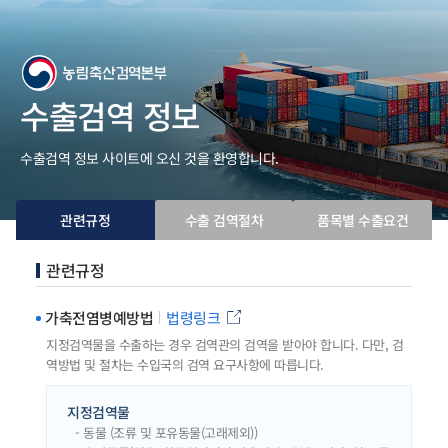
수출검역 정보
수출검역 정보 사이트에 오신 것을 환영합니다.
관련규정
수출 검역절차
품목별 수출요건
관련규정
가축전염병예방법
법령링크
지정검역물을 수출하는 경우 검역관의 검역을 받아야 합니다. 다만, 검
역방법 및 절차는 수입국의 검역 요구사항에 따릅니다.
지정검역물
- 동물 (조류 및 포유동물(고래제외))