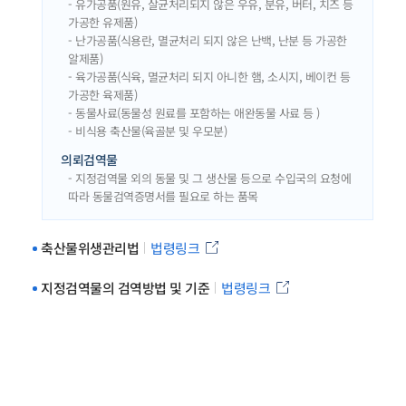
- 유가공품(원유, 살균처리되지 않은 우유, 분유, 버터, 치즈 등
가공한 유제품)
- 난가공품(식용란, 멸균처리 되지 않은 난백, 난분 등 가공한
알제품)
- 육가공품(식육, 멸균처리 되지 아니한 햄, 소시지, 베이컨 등
가공한 육제품)
- 동물사료(동물성 원료를 포함하는 애완동물 사료 등 )
- 비식용 축산물(육골분 및 우모분)
의뢰검역물
- 지정검역물 외의 동물 및 그 생산물 등으로 수입국의 요청에
따라 동물검역증명서를 필요로 하는 품목
축산물위생관리법
법령링크
지정검역물의 검역방법 및 기준
법령링크