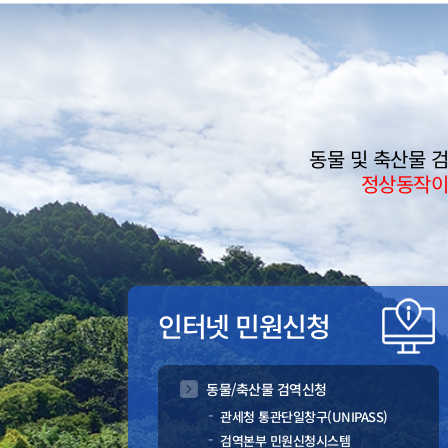
동물 및 축산물 
정상동작이
인터넷 민원신청
동물/축산물 검역신청
관세청 통관단일창구(UNIPASS)
검역본부 민원신청시스템